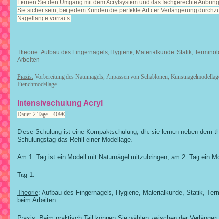
Lernen Sie den Umgang mit dem Acrylsystem und das fachgerechte Anbrin
Sie sicher sein, bei jedem Kunden die perfekte Art der Verlängerung durchz
Nagellänge vorraus.
Theorie:
Aufbau des Fingernagels, Hygiene, Materialkunde, Statik, Terminolog
Arbeiten
Praxis:
Vorbereitung des Naturnagels, Anpassen von Schablonen, Kunstnagelmodellage
F
renchmodellage.
Intensivschulung Acryl
Dauer 2 Tage - 409€
Diese Schulung ist eine Kompaktschulung, dh. sie lernen neben dem th
Schulungstag das Refill einer Modellage.
Am 1. Tag ist ein Modell mit Naturnägel mitzubringen, am 2. Tag ein Mo
Tag 1:
Theorie
: Aufbau des Fingernagels, Hygiene, Materialkunde, Statik, Termi
beim Arbeiten
Praxis:
Beim praktisch Teil können Sie wählen zwischen der Verlängeru