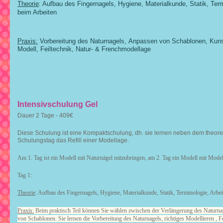
Theorie
: Aufbau des Fingernagels, Hygiene, Materialkunde, Statik, Termi
beim Arbeiten
Praxis:
Vorbereitung des Naturnagels, Anpassen von Schablonen, Kun
Modell, Feiltechnik, Natur- & Frenchmodellage
Intensivschulung Gel
Dauer 2 Tage - 409€
Diese Schulung ist eine Kompaktschulung, dh. sie lernen neben dem theoret
Schulungstag das Refill einer Modellage.
Am 1. Tag ist ein Modell mit Naturnägel mitzubringen, am 2. Tag ein Modell mit Model
Tag 1:
Theorie
: Aufbau des Fingernagels, Hygiene, Materialkunde, Statik, Terminologie, Arbei
Praxis:
Beim praktisch Teil können Sie wählen zwischen der Verlängerung des Naturnag
von Schablonen. Sie lernen die Vorbereitung des Naturnagels, richtiges Modellieren , Fe