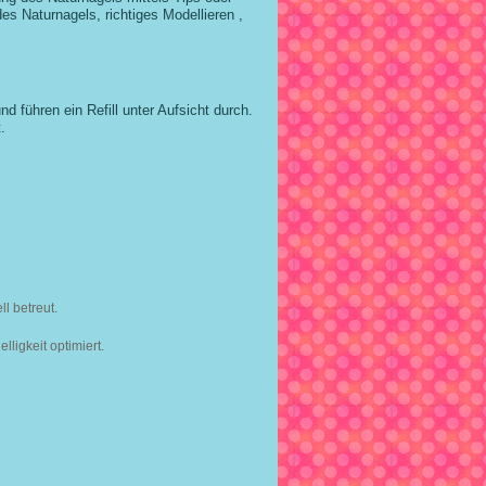
s Naturnagels, richtiges Modellieren ,
nd führen ein Refill unter Aufsicht durch.
.
l betreut.
lligkeit optimiert.