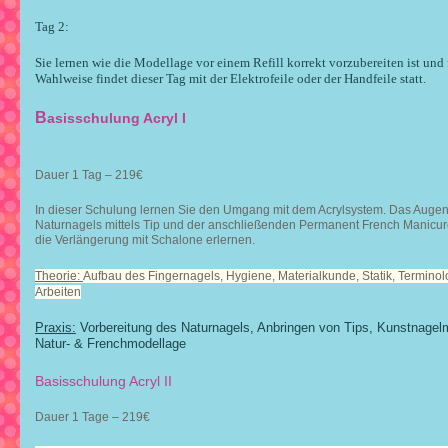
Tag 2:
Sie lernen wie die Modellage vor einem Refill korrekt vorzubereiten ist und 
Wahlweise findet dieser Tag mit der Elektrofeile oder der Handfeile statt.
B
asisschulung Acryl I
Dauer 1 Tag – 219€
In dieser Schulung lernen Sie den Umgang mit dem Acrylsystem. Das Augenm
Naturnagels mittels Tip und der anschließenden
Permanent French Manicure.
die Verlängerung mit Schalone erlernen.
Theorie:
Aufbau des Fingernagels, Hygiene, Materialkunde, Statik, Terminolo
Arbeiten
Praxis:
Vorbereitung des Naturnagels, Anbringen von Tips, Kunstnagelm
Natur- & Frenchmodellage
Basisschulung Acryl II
Dauer 1 Tage – 219€