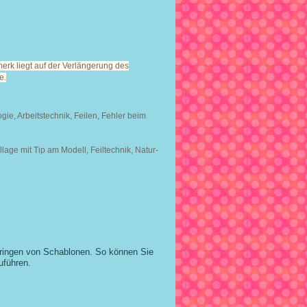
rk liegt auf der Verlängerung des
e.
gie, Arbeitstechnik, Feilen, Fehler beim
age mit Tip am Modell, Feiltechnik, Natur-
ringen von Schablonen. So können Sie
uführen.