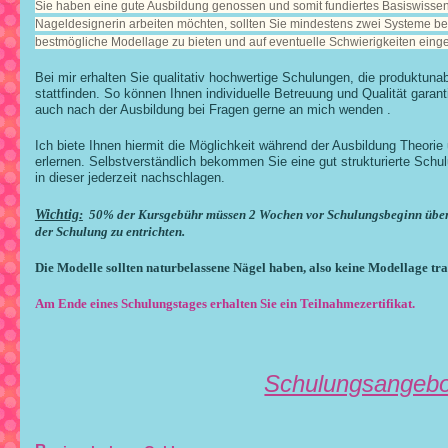
Sie haben eine gute Ausbildung genossen und somit fundiertes Basiswissen 
Nageldesignerin arbeiten möchten, sollten Sie mindestens zwei Systeme b
bestmögliche Modellage zu bieten und auf eventuelle Schwierigkeiten ein
Bei mir erhalten Sie qualitativ hochwertige Schulungen, die produktuna
stattfinden. So können Ihnen individuelle Betreuung und Qualität garant
auch nach der Ausbildung bei Fragen gerne an mich wenden .
Ich biete Ihnen hiermit die Möglichkeit während der Ausbildung Theorie
erlernen. Selbstverständlich bekommen Sie eine gut strukturierte Sc
in dieser jederzeit nachschlagen.
Wichtig
:
50% der Kursgebühr müssen 2 Wochen vor Schulungsbeginn überw
der Schulung zu entrichten.
Die Modelle sollten naturbelassene Nägel haben, also keine Modellage tra
Am Ende eines Schulungstages erhalten Sie ein Teilnahmezertifikat.
Schulungsangebo